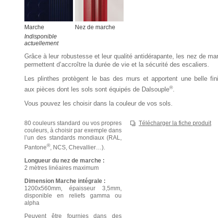
arche
Marche
Nez de marche
Marche
Nez de marche
Indisponible
Indisponible
actuellement
actuellement
Grâce à leur robustesse et leur qualité antidérapante, les nez de ma
permettent d’accroître la durée de vie et la sécurité des escaliers.
Les plinthes protègent le bas des murs et apportent une belle fini
®
aux pièces dont les sols sont équipés de Dalsouple
.
Vous pouvez les choisir dans la couleur de vos sols.
80 couleurs standard ou vos propres
Télécharger la fiche produit
couleurs, à choisir par exemple dans
l’un des standards mondiaux (RAL,
®
Pantone
, NCS, Chevallier…).
Longueur du nez de marche :
2 mètres linéaires maximum
Dimension Marche intégrale :
1200x560mm, épaisseur 3,5mm,
disponible en reliefs gamma ou
alpha
Peuvent être fournies dans des