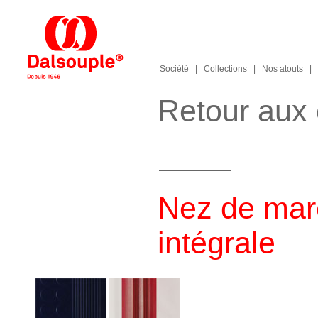
Société
|
Collections
|
Nos atouts
|
Retour aux 
Nez de marc
intégrale